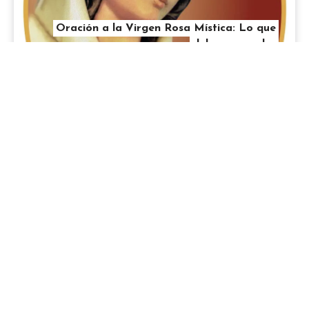
Oración a la Virgen Rosa Mística: Lo que
debes aprender
Contacto
Mapa de Sitio
Políticas de
privacidad y
cookies
Todos los derechos reservados - Hablemosdereligion.com