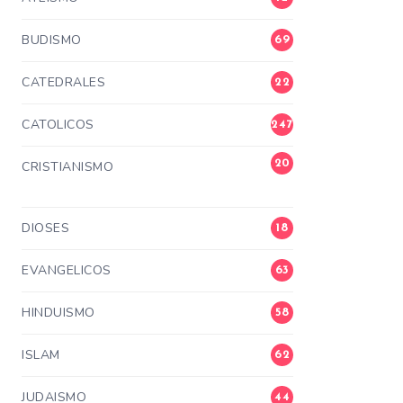
BUDISMO
69
CATEDRALES
22
CATOLICOS
247
20
CRISTIANISMO
3
DIOSES
18
EVANGELICOS
63
HINDUISMO
58
ISLAM
62
JUDAISMO
44