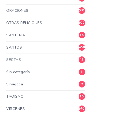
ORACIONES
391
OTRAS RELIGIONES
102
SANTERIA
16
SANTOS
458
SECTAS
13
Sin categoría
1
Sinagoga
9
TAOISMO
18
VIRGENES
190