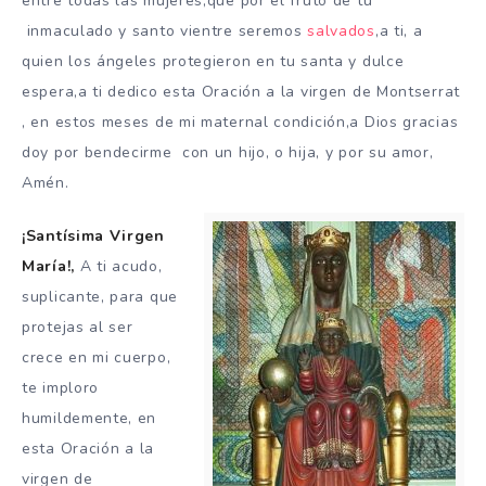
entre todas las mujeres,que por el fruto de tú
inmaculado y santo vientre seremos
salvados
,a ti, a
quien los ángeles protegieron en tu santa y dulce
espera,a ti dedico esta Oración a la virgen de Montserrat
, en estos meses de mi maternal condición,a Dios gracias
doy por bendecirme con un hijo, o hija, y por su amor,
Amén.
¡Santísima Virgen
María!,
A ti acudo,
suplicante, para que
protejas al ser
crece en mi cuerpo,
te imploro
humildemente, en
esta
Oración a la
virgen de