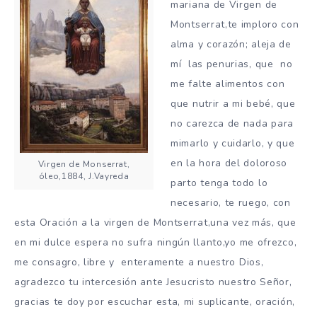
mariana de Virgen de
Montserrat,te imploro con
alma y corazón; aleja de
mí las penurias, que no
me falte alimentos con
que nutrir a mi bebé, que
no carezca de nada para
mimarlo y cuidarlo, y que
en la hora del doloroso
Virgen de Monserrat,
óleo,1884, J.Vayreda
parto tenga todo lo
necesario, te ruego, con
esta Oración a la virgen de Montserrat,una vez más, que
en mi dulce espera no sufra ningún llanto,yo me ofrezco,
me consagro, libre y enteramente a nuestro Dios,
agradezco tu intercesión ante Jesucristo nuestro Señor,
gracias te doy por escuchar esta, mi suplicante, oración,