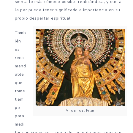
sienta lo más cómodo posible realizándola, y que a
la par pueda tener significado e importancia en su
propio despertar espiritual.
Tamb
ién
es
reco
mend
able
que
tome
tiem
po
Virgen del Pilar
para
medi
tar sus creencias acerca del acto de orar, sepa que