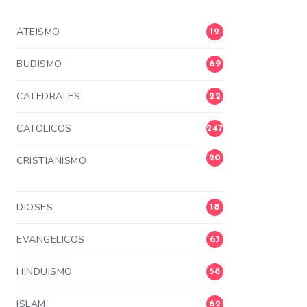
ATEISMO
12
BUDISMO
69
CATEDRALES
22
CATOLICOS
247
20
CRISTIANISMO
3
DIOSES
18
EVANGELICOS
63
HINDUISMO
58
ISLAM
62