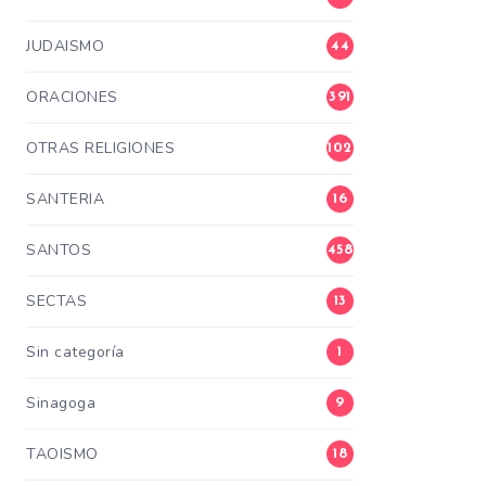
JUDAISMO
44
ORACIONES
391
OTRAS RELIGIONES
102
SANTERIA
16
SANTOS
458
SECTAS
13
Sin categoría
1
Sinagoga
9
TAOISMO
18