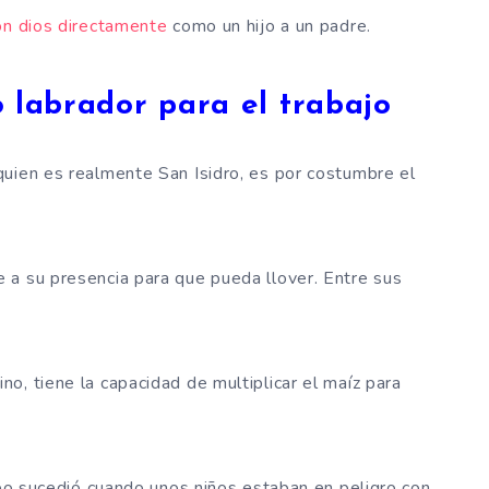
on dios directamente
como un hijo a un padre.
o labrador para el trabajo
quien es realmente San Isidro, es por costumbre el
 a su presencia para que pueda llover. Entre sus
o, tiene la capacidad de multiplicar el maíz para
lobo sucedió cuando unos niños estaban en peligro con