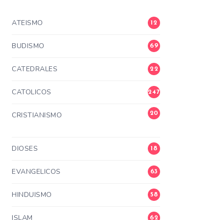
ATEISMO
12
BUDISMO
69
CATEDRALES
22
CATOLICOS
247
20
CRISTIANISMO
3
DIOSES
18
EVANGELICOS
63
HINDUISMO
58
ISLAM
62