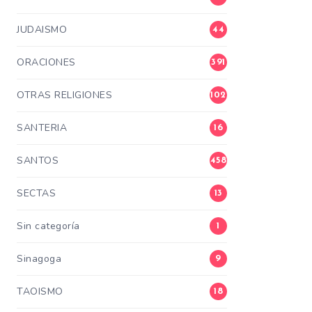
JUDAISMO
44
ORACIONES
391
OTRAS RELIGIONES
102
SANTERIA
16
SANTOS
458
SECTAS
13
Sin categoría
1
Sinagoga
9
TAOISMO
18