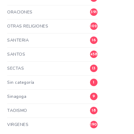
ORACIONES
391
OTRAS RELIGIONES
102
SANTERIA
16
SANTOS
458
SECTAS
13
Sin categoría
1
Sinagoga
9
TAOISMO
18
VIRGENES
190