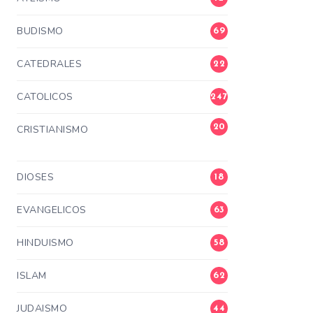
BUDISMO
69
CATEDRALES
22
CATOLICOS
247
20
CRISTIANISMO
3
DIOSES
18
EVANGELICOS
63
HINDUISMO
58
ISLAM
62
JUDAISMO
44