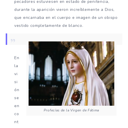
pecadores estuviesen en estado de penitencia,
durante la aparición vieron increíblemente a Dios,
que encarnaba en el cuerpo e imagen de un obispo
vestido completamente de blanco.
En
la
vi
si
ón
se
en
Profecías de la Virgen de Fátima
co
nt