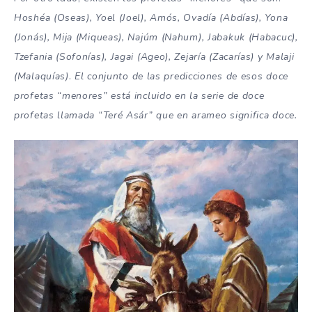
Hoshéa (Oseas), Yoel (Joel), Amós, Ovadía (Abdías), Yona
(Jonás), Mija (Miqueas), Najúm (Nahum), Jabakuk (Habacuc),
Tzefania (Sofonías), Jagai (Ageo), Zejaría (Zacarías) y Malaji
(Malaquías)
.
El conjunto de las predicciones de esos doce
profetas “menores” está incluido en la serie de doce
profetas llamada “Teré Asár” que en arameo significa doce.