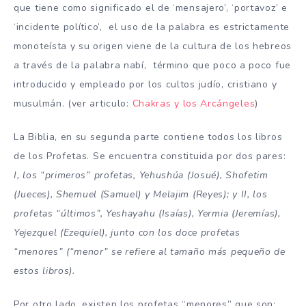
que tiene como significado el de ‘mensajero’, ‘portavoz’ e
‘incidente político’, ​ el uso de la palabra es estrictamente
monoteísta y su origen viene de la cultura de los hebreos
a través de la palabra nabí, ​ término que poco a poco fue
introducido y empleado por los cultos judío, cristiano y
musulmán. (ver articulo:
Chakras y los Arcángeles
)
La Biblia, en su segunda parte contiene todos los libros
de los Profetas. Se encuentra constituida por dos pares:
I, los “primeros” profetas, Yehushúa (Josué), Shofetim
(Jueces), Shemuel (Samuel) y Melajim (Reyes); y II, los
profetas “últimos”, Yeshayahu (Isaías), Yermia (Jeremías),
Yejezquel (Ezequiel), junto con los doce profetas
“menores” (“menor” se refiere al tamaño más pequeño de
estos libros).
Por otro lado, existen los profetas “menores” que son: