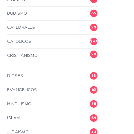
BUDISMO
69
CATEDRALES
22
CATOLICOS
247
20
CRISTIANISMO
3
DIOSES
18
EVANGELICOS
63
HINDUISMO
58
ISLAM
62
JUDAISMO
44