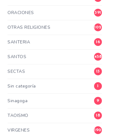
ORACIONES
391
OTRAS RELIGIONES
102
SANTERIA
16
SANTOS
458
SECTAS
13
Sin categoría
1
Sinagoga
9
TAOISMO
18
VIRGENES
190