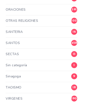
ORACIONES
391
OTRAS RELIGIONES
102
SANTERIA
16
SANTOS
458
SECTAS
13
Sin categoría
1
Sinagoga
9
TAOISMO
18
VIRGENES
190