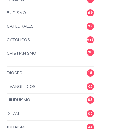
BUDISMO
69
CATEDRALES
22
CATOLICOS
247
20
CRISTIANISMO
3
DIOSES
18
EVANGELICOS
63
HINDUISMO
58
ISLAM
62
JUDAISMO
44