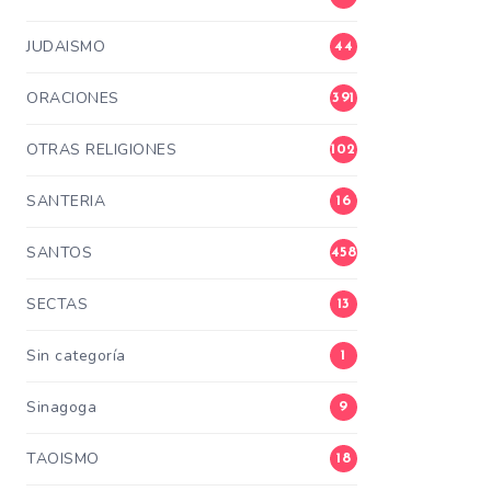
JUDAISMO
44
ORACIONES
391
OTRAS RELIGIONES
102
SANTERIA
16
SANTOS
458
SECTAS
13
Sin categoría
1
Sinagoga
9
TAOISMO
18