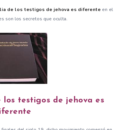
lia de los testigos de jehova es diferente
en el
es son los secretos que oculta.
e los testigos de jehova es
iferente
 finales del siglo 19, dicho movimiento comenzó en