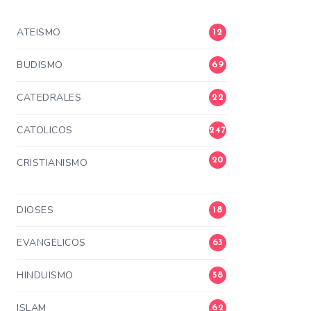
ATEISMO
12
BUDISMO
69
CATEDRALES
22
CATOLICOS
247
20
CRISTIANISMO
3
DIOSES
18
EVANGELICOS
63
HINDUISMO
58
ISLAM
62