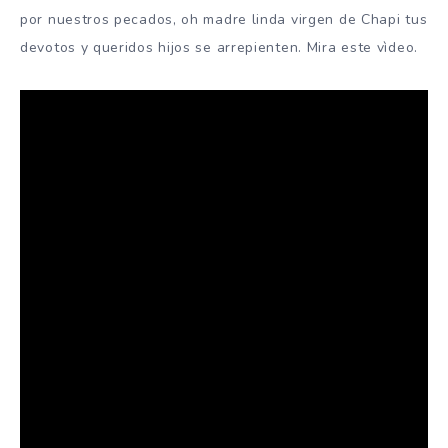
por nuestros pecados, oh madre linda virgen de Chapi tus
devotos y queridos hijos se arrepienten. Mira este vìdeo.