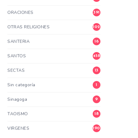
ORACIONES
391
OTRAS RELIGIONES
102
SANTERIA
16
SANTOS
458
SECTAS
13
Sin categoría
1
Sinagoga
9
TAOISMO
18
VIRGENES
190