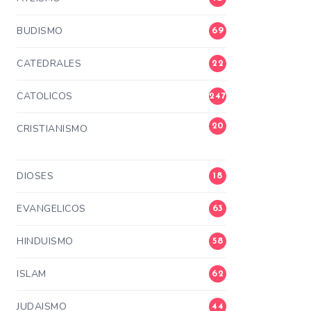
BUDISMO
69
CATEDRALES
22
CATOLICOS
247
20
CRISTIANISMO
3
DIOSES
18
EVANGELICOS
63
HINDUISMO
58
ISLAM
62
JUDAISMO
44