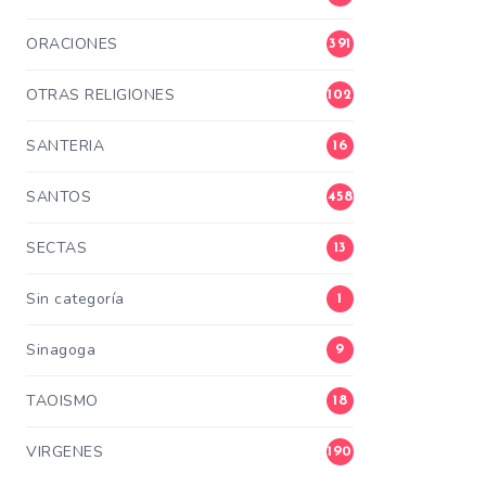
ORACIONES
391
OTRAS RELIGIONES
102
SANTERIA
16
SANTOS
458
SECTAS
13
Sin categoría
1
Sinagoga
9
TAOISMO
18
VIRGENES
190