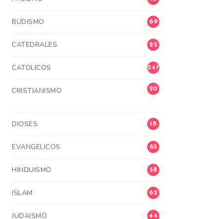
BUDISMO
69
CATEDRALES
22
CATOLICOS
247
20
CRISTIANISMO
3
DIOSES
18
EVANGELICOS
63
HINDUISMO
58
ISLAM
62
JUDAISMO
44