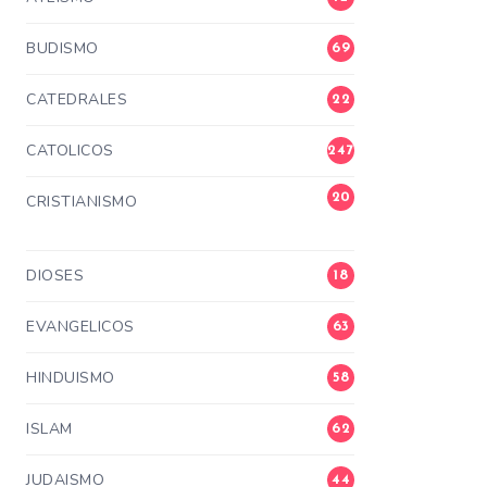
BUDISMO
69
CATEDRALES
22
CATOLICOS
247
20
CRISTIANISMO
3
DIOSES
18
EVANGELICOS
63
HINDUISMO
58
ISLAM
62
JUDAISMO
44