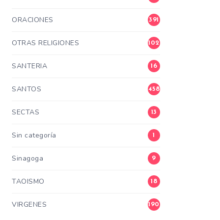
ORACIONES
391
OTRAS RELIGIONES
102
SANTERIA
16
SANTOS
458
SECTAS
13
Sin categoría
1
Sinagoga
9
TAOISMO
18
VIRGENES
190