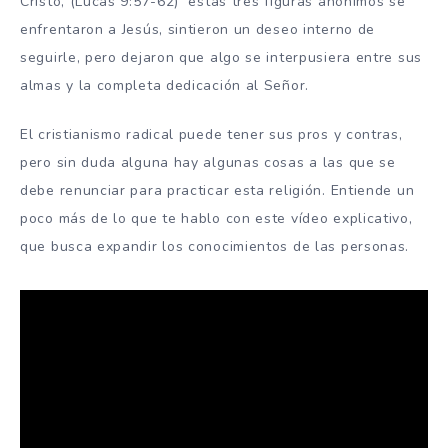
Cristo, (Lucas 9:57-62) estas tres figuras anónimos se
enfrentaron a Jesús, sintieron un deseo interno de
seguirle, pero dejaron que algo se interpusiera entre sus
almas y la completa dedicación al Señor.
El cristianismo radical puede tener sus pros y contras,
pero sin duda alguna hay algunas cosas a las que se
debe renunciar para practicar esta religión. Entiende un
poco más de lo que te hablo con este vídeo explicativo,
que busca expandir los conocimientos de las personas.