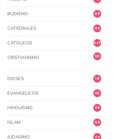
BUDISMO
69
CATEDRALES
22
CATOLICOS
247
20
CRISTIANISMO
3
DIOSES
18
EVANGELICOS
63
HINDUISMO
58
ISLAM
62
JUDAISMO
44