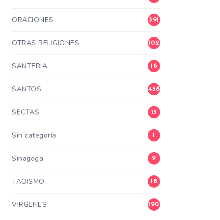
ORACIONES
391
OTRAS RELIGIONES
102
SANTERIA
16
SANTOS
458
SECTAS
13
Sin categoría
1
Sinagoga
9
TAOISMO
18
VIRGENES
190