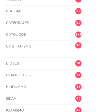
BUDISMO
69
CATEDRALES
22
CATOLICOS
247
20
CRISTIANISMO
3
DIOSES
18
EVANGELICOS
63
HINDUISMO
58
ISLAM
62
JUDAISMO
44