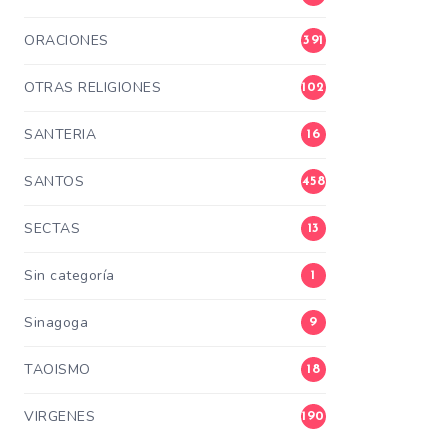
ORACIONES
391
OTRAS RELIGIONES
102
SANTERIA
16
SANTOS
458
SECTAS
13
Sin categoría
1
Sinagoga
9
TAOISMO
18
VIRGENES
190