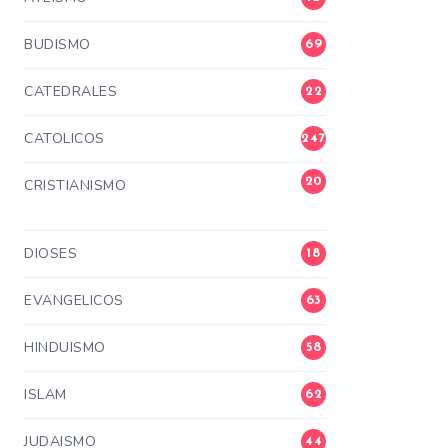
BUDISMO
69
CATEDRALES
22
CATOLICOS
247
20
CRISTIANISMO
3
DIOSES
18
EVANGELICOS
63
HINDUISMO
58
ISLAM
62
JUDAISMO
44