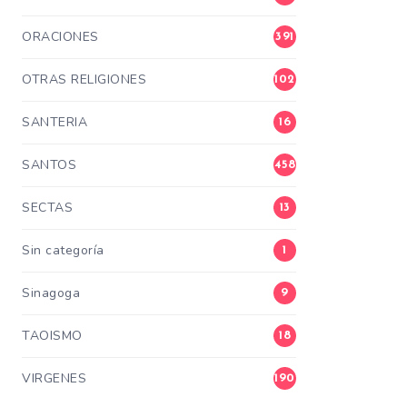
ORACIONES
391
OTRAS RELIGIONES
102
SANTERIA
16
SANTOS
458
SECTAS
13
Sin categoría
1
Sinagoga
9
TAOISMO
18
VIRGENES
190