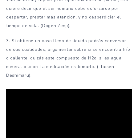
quiere decir que el ser humano debe esforzarse por
despertar, prestar mas atencion, y no desperdiciar el
tiempo de vida. (Dogen Zenji).
3.-Si obtiene un vaso lleno de líquido podrás conversar
de sus cualidades, argumentar sobre si se encuentra frío
o caliente; quizás este compuesto de H2o, si es agua
mineral o licor: La meditación es tomarlo. ( Taisen
Deshimaru).