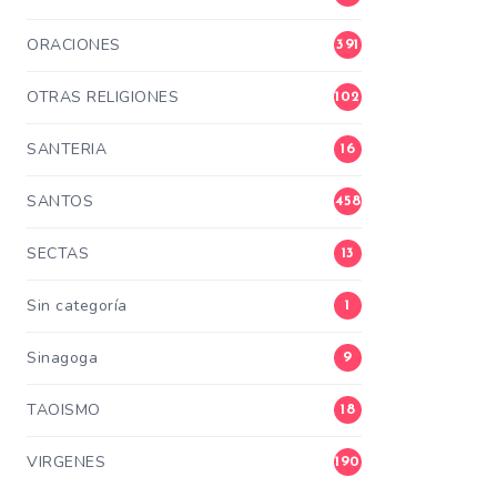
ORACIONES
391
OTRAS RELIGIONES
102
SANTERIA
16
SANTOS
458
SECTAS
13
Sin categoría
1
Sinagoga
9
TAOISMO
18
VIRGENES
190