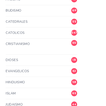
BUDISMO
69
CATEDRALES
22
CATOLICOS
247
20
CRISTIANISMO
3
DIOSES
18
EVANGELICOS
63
HINDUISMO
58
ISLAM
62
JUDAISMO
44