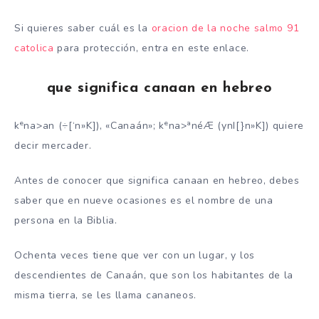
Si quieres saber cuál es la
oracion de la noche salmo 91
catolica
para protección, entra en este enlace.
que significa canaan en hebreo
e
e
a
k
na>an (÷[‘n»K]), «Canaán»; k
na>
néÆ (ynI[}n»K]) quiere
decir mercader.
Antes de conocer que significa canaan en hebreo, debes
saber que en nueve ocasiones es el nombre de una
persona en la Biblia.
Ochenta veces tiene que ver con un lugar, y los
descendientes de Canaán, que son los habitantes de la
misma tierra, se les llama cananeos.