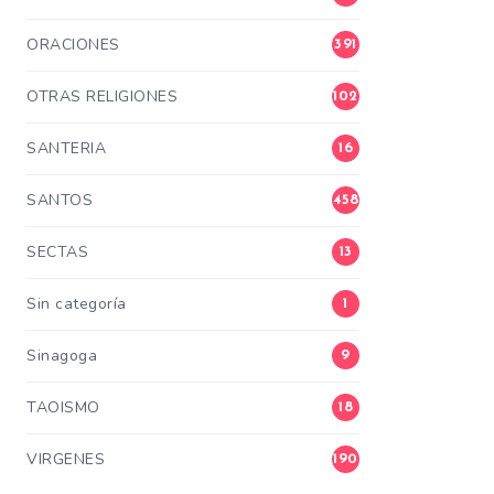
ORACIONES
391
OTRAS RELIGIONES
102
SANTERIA
16
SANTOS
458
SECTAS
13
Sin categoría
1
Sinagoga
9
TAOISMO
18
VIRGENES
190