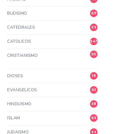
BUDISMO
69
CATEDRALES
22
CATOLICOS
247
20
CRISTIANISMO
3
DIOSES
18
EVANGELICOS
63
HINDUISMO
58
ISLAM
62
JUDAISMO
44