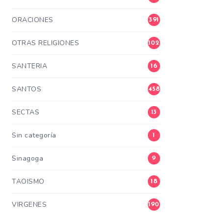
ORACIONES
391
OTRAS RELIGIONES
102
SANTERIA
16
SANTOS
458
SECTAS
13
Sin categoría
1
Sinagoga
9
TAOISMO
18
VIRGENES
190