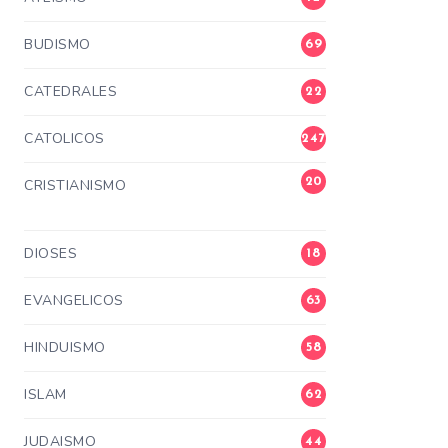
BUDISMO
69
CATEDRALES
22
CATOLICOS
247
20
CRISTIANISMO
3
DIOSES
18
EVANGELICOS
63
HINDUISMO
58
ISLAM
62
JUDAISMO
44