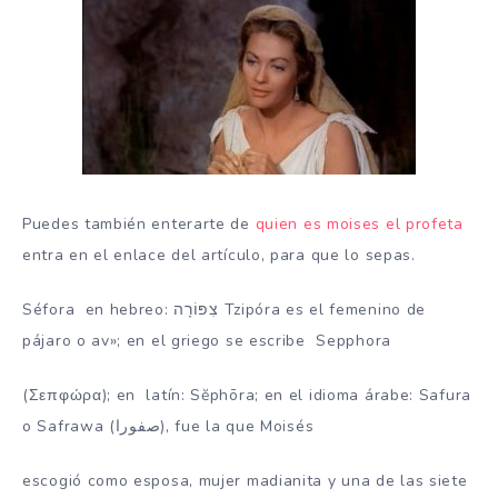
Puedes también enterarte de
quien es moises el profeta
entra en el enlace del artículo, para que lo sepas.
Séfora en hebreo: צִפּוֹרָה Tzipóra es el femenino de
pájaro o av»; en el griego se escribe Sepphora
(Σεπφώρα); en latín: Sĕphōra; en el idioma árabe: Safura
o Safrawa (صفورا), fue la que Moisés
escogió como esposa, mujer madianita y una de las siete