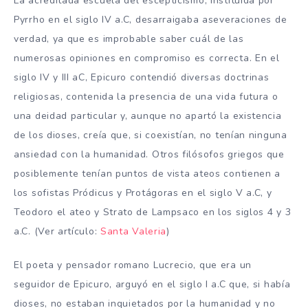
La acreditada escuela del escepticismo, instituida por
Pyrrho en el siglo IV a.C, desarraigaba aseveraciones de
verdad, ya que es improbable saber cuál de las
numerosas opiniones en compromiso es correcta. En el
siglo IV y III aC, Epicuro contendió diversas doctrinas
religiosas, contenida la presencia de una vida futura o
una deidad particular y, aunque no apartó la existencia
de los dioses, creía que, si coexistían, no tenían ninguna
ansiedad con la humanidad. Otros filósofos griegos que
posiblemente tenían puntos de vista ateos contienen a
los sofistas Pródicus y Protágoras en el siglo V a.C, y
Teodoro el ateo y Strato de Lampsaco en los siglos 4 y 3
a.C. (Ver artículo:
Santa Valeria
)
El poeta y pensador romano Lucrecio, que era un
seguidor de Epicuro, arguyó en el siglo I a.C que, si había
dioses, no estaban inquietados por la humanidad y no