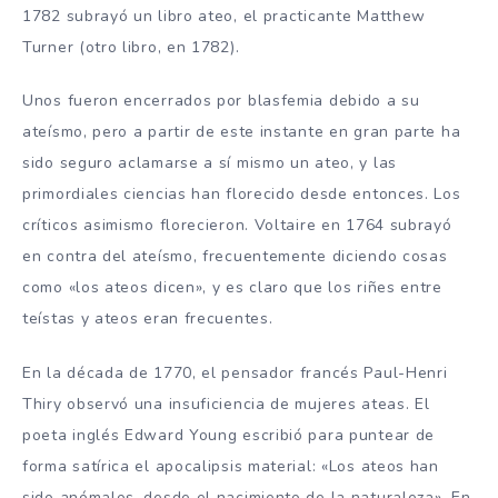
1782 subrayó un libro ateo, el practicante Matthew
Turner (otro libro, en 1782).
Unos fueron encerrados por blasfemia debido a su
ateísmo, pero a partir de este instante en gran parte ha
sido seguro aclamarse a sí mismo un ateo, y las
primordiales ciencias han florecido desde entonces. Los
críticos asimismo florecieron. Voltaire en 1764 subrayó
en contra del ateísmo, frecuentemente diciendo cosas
como «los ateos dicen», y es claro que los riñes entre
teístas y ateos eran frecuentes.
En la década de 1770, el pensador francés Paul-Henri
Thiry observó una insuficiencia de mujeres ateas. El
poeta inglés Edward Young escribió para puntear de
forma satírica el apocalipsis material: «Los ateos han
sido anómalos, desde el nacimiento de la naturaleza». En