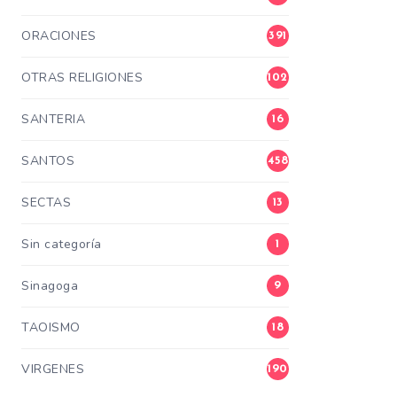
ORACIONES
391
OTRAS RELIGIONES
102
SANTERIA
16
SANTOS
458
SECTAS
13
Sin categoría
1
Sinagoga
9
TAOISMO
18
VIRGENES
190