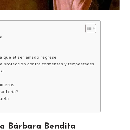
ta
ra que el ser amado regrese
ra protección contra tormentas y tempestades
ta
mineros
santería?
uela
ta Bárbara Bendita