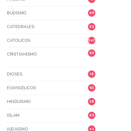
BUDISMO
69
CATEDRALES
22
CATOLICOS
247
20
CRISTIANISMO
3
DIOSES
18
EVANGELICOS
63
HINDUISMO
58
ISLAM
62
JUDAISMO
44