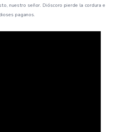
sto, nuestro señor. Dióscoro pierde la cordura e
s dioses paganos.