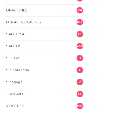
ORACIONES
391
OTRAS RELIGIONES
102
SANTERIA
16
SANTOS
458
SECTAS
13
Sin categoría
1
Sinagoga
9
TAOISMO
18
VIRGENES
190