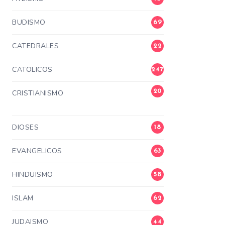
BUDISMO
69
CATEDRALES
22
CATOLICOS
247
20
CRISTIANISMO
3
DIOSES
18
EVANGELICOS
63
HINDUISMO
58
ISLAM
62
JUDAISMO
44