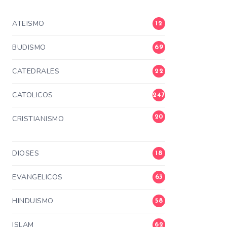
ATEISMO
12
BUDISMO
69
CATEDRALES
22
CATOLICOS
247
20
CRISTIANISMO
3
DIOSES
18
EVANGELICOS
63
HINDUISMO
58
ISLAM
62