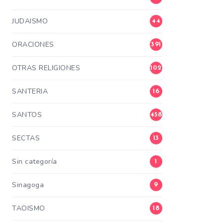
JUDAISMO
44
ORACIONES
391
OTRAS RELIGIONES
102
SANTERIA
16
SANTOS
458
SECTAS
13
Sin categoría
1
Sinagoga
9
TAOISMO
18