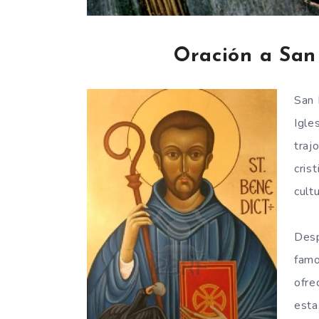
Oración a San
San 
Igle
traj
cris
cultu
Desp
famo
ofre
esta