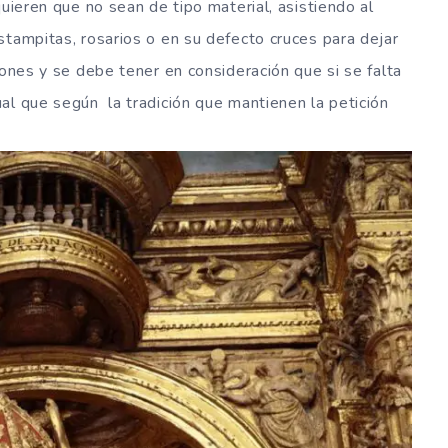
quieren que no sean de tipo material, asistiendo al
stampitas, rosarios o en su defecto cruces para dejar
iones y se debe tener en consideración que si se falta
al que según la tradición que mantienen la petición