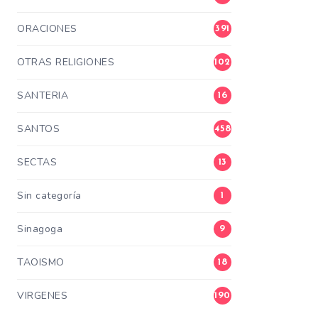
ORACIONES
391
OTRAS RELIGIONES
102
SANTERIA
16
SANTOS
458
SECTAS
13
Sin categoría
1
Sinagoga
9
TAOISMO
18
VIRGENES
190