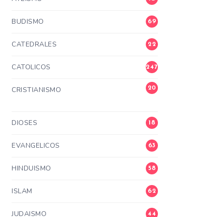
BUDISMO
69
CATEDRALES
22
CATOLICOS
247
20
CRISTIANISMO
3
DIOSES
18
EVANGELICOS
63
HINDUISMO
58
ISLAM
62
JUDAISMO
44