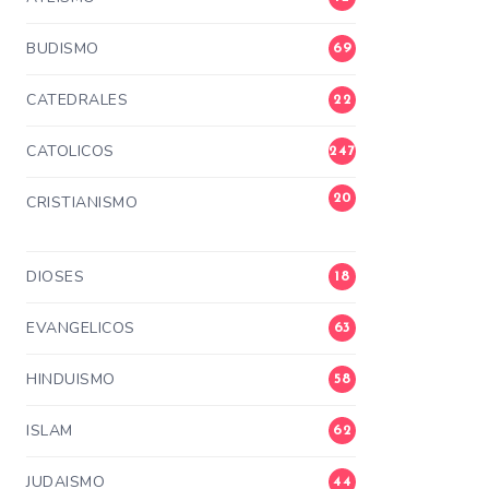
BUDISMO
69
CATEDRALES
22
CATOLICOS
247
20
CRISTIANISMO
3
DIOSES
18
EVANGELICOS
63
HINDUISMO
58
ISLAM
62
JUDAISMO
44