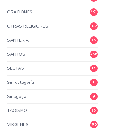
ORACIONES
391
OTRAS RELIGIONES
102
SANTERIA
16
SANTOS
458
SECTAS
13
Sin categoría
1
Sinagoga
9
TAOISMO
18
VIRGENES
190