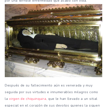
por una terrible enfermedad que acabo con vida.
Después de su fallecimiento aún es venerada y muy
seguida por sus virtudes e innumerables milagros como
la
virgen de chiquinquira,
que le han llevado a un sitial
especial en el corazón de sus devotos quienes la siguen