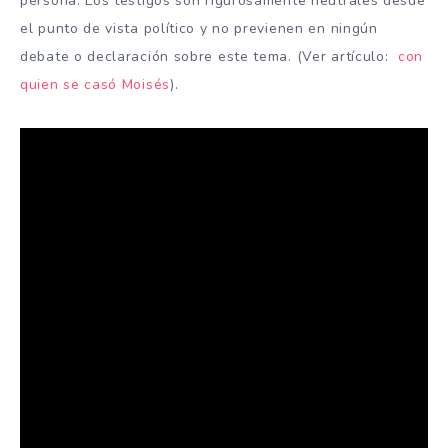
persona. Los testigos son rigurosamente neutrales desde
el punto de vista político y no previenen en ningún
debate o declaración sobre este tema. (Ver artículo:
con
quien se casó Moisés
).