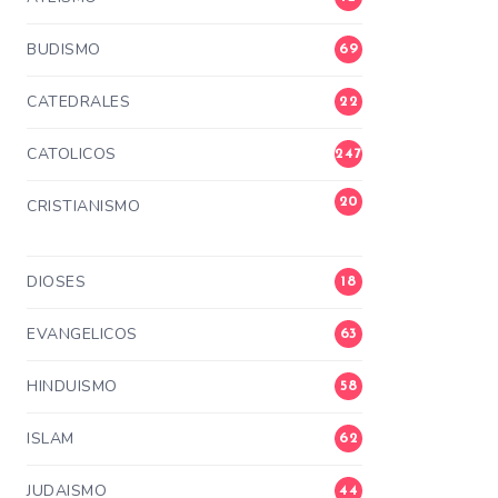
BUDISMO
69
CATEDRALES
22
CATOLICOS
247
20
CRISTIANISMO
3
DIOSES
18
EVANGELICOS
63
HINDUISMO
58
ISLAM
62
JUDAISMO
44