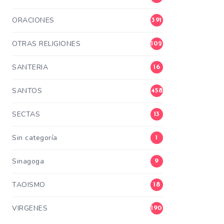
ORACIONES
391
OTRAS RELIGIONES
102
SANTERIA
16
SANTOS
458
SECTAS
13
Sin categoría
1
Sinagoga
9
TAOISMO
18
VIRGENES
190