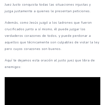
Juez Justo conquista todas las situaciones injustas y
juzga justamente a quienes le presentan peticiones.
Además, como Jesús juzgó a los ladrones que fueron
crucificados junto a sí mismo, él puede juzgar los
verdaderos corazones de todos, y puede perdonar a
aquellos que técnicamente son culpables de violar la ley
pero cuyos corazones son buenos.
Aquí te dejamos esta oración al justo juez que libra de
enemigos: