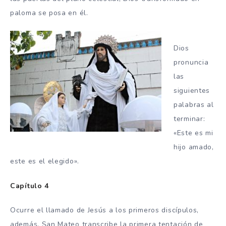
paloma se posa en él.
Dios
pronuncia
las
siguientes
palabras al
terminar:
«Este es mi
hijo amado,
este es el elegido».
Capítulo 4
Ocurre el llamado de Jesús a los primeros discípulos,
además, San Mateo transcribe la primera tentación de