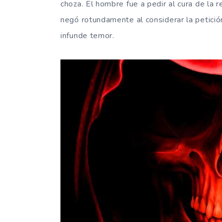
choza. El hombre fue a pedir al cura de la 
negó rotundamente al considerar la petició
infunde temor.