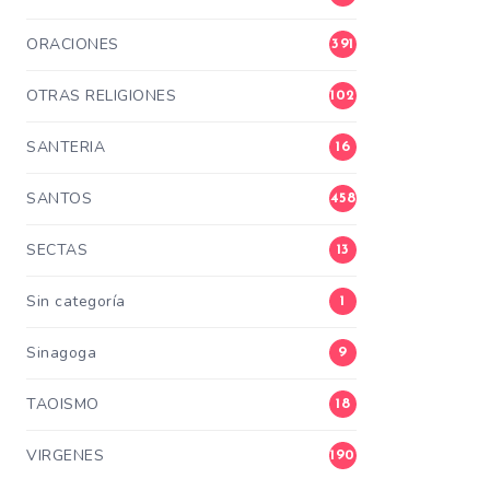
ORACIONES
391
OTRAS RELIGIONES
102
SANTERIA
16
SANTOS
458
SECTAS
13
Sin categoría
1
Sinagoga
9
TAOISMO
18
VIRGENES
190