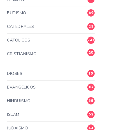
BUDISMO
69
CATEDRALES
22
CATOLICOS
247
20
CRISTIANISMO
3
DIOSES
18
EVANGELICOS
63
HINDUISMO
58
ISLAM
62
JUDAISMO
44