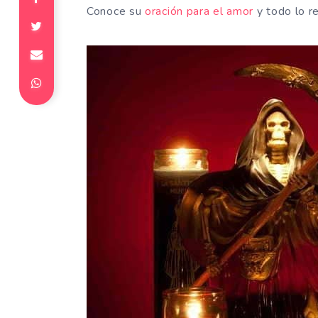
Conoce su
oración para el amor
y todo lo r