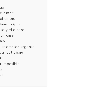
cio
clientes
el dinero
dinero rápido
te y el dinero
uir casa
ajo
guir empleo urgente
var el trabajo
r
r imposible
ar
udio