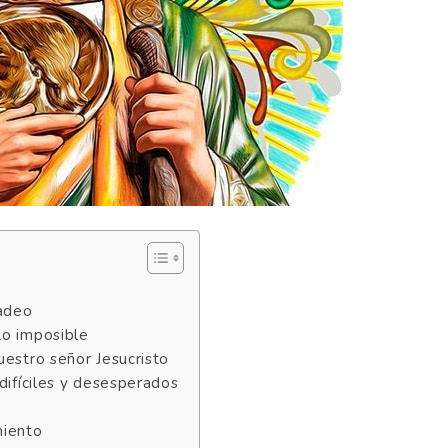
Tadeo
lo imposible
uestro señor Jesucristo
difíciles y desesperados
miento