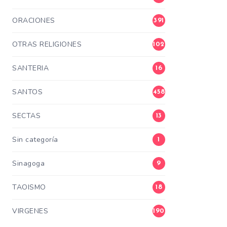
ORACIONES
391
OTRAS RELIGIONES
102
SANTERIA
16
SANTOS
458
SECTAS
13
Sin categoría
1
Sinagoga
9
TAOISMO
18
VIRGENES
190