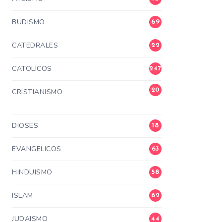
BUDISMO
69
CATEDRALES
22
CATOLICOS
247
20
CRISTIANISMO
3
DIOSES
18
EVANGELICOS
63
HINDUISMO
58
ISLAM
62
JUDAISMO
44