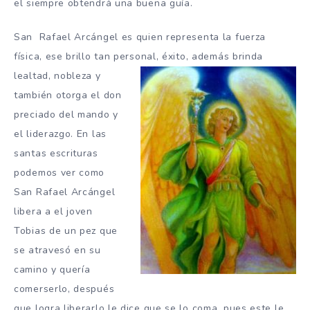
el siempre obtendrá una buena guía.
San Rafael Arcángel es quien representa la fuerza
física, ese brillo tan personal, éxito, además brinda
lealtad, nobleza y
también otorga el don
preciado del mando y
el liderazgo. En las
santas escrituras
podemos ver como
San Rafael Arcángel
libera a el joven
Tobias de un pez que
se atravesó en su
camino y quería
comerserlo, después
que logra liberarlo le dice que se lo coma, pues este le